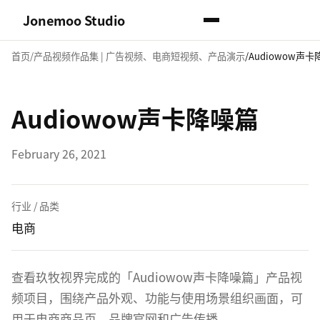
Jonemoo Studio
首页
产品视频作品集 | 广告视频、电商短视频、产品演示
Audiowow声
Audiowow声卡降噪篇
February 26, 2021
行业 / 品类
电商
查看玖牧视界完成的「Audiowow声卡降噪篇」产品视
频项目，围绕产品外观、功能与使用场景组织画面，可
用于电商商品页、品牌官网和广告传播。