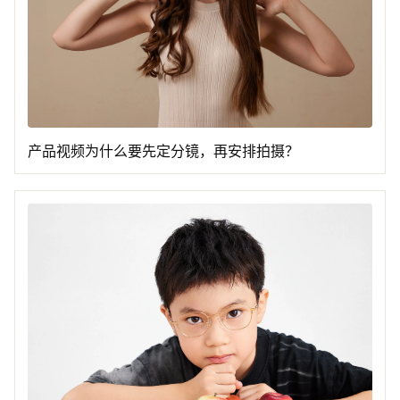
产品视频为什么要先定分镜，再安排拍摄？