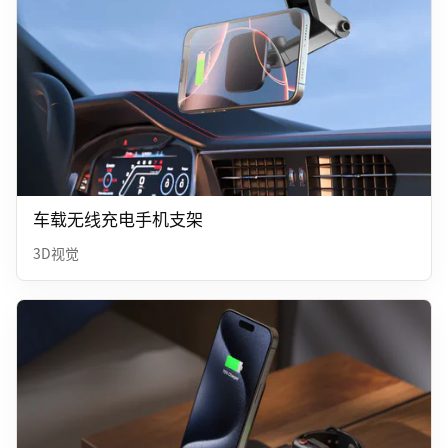
车载无线充电手机支架
3D视觉