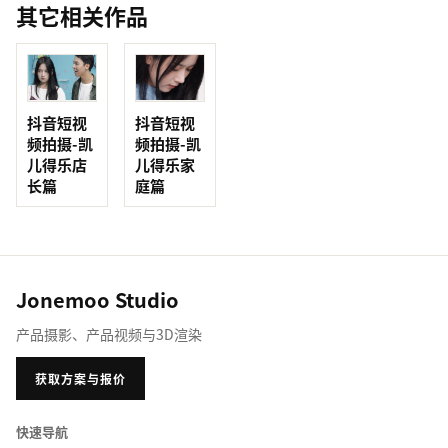
其它相关作品
抖音短视
抖音短视
频拍摄-凯
频拍摄-凯
儿得乐店
儿得乐家
长篇
庭篇
Jonemoo Studio
产品摄影、产品视频与3D渲染
获取方案与报价
快速导航