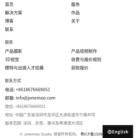
首页
服务
解决方案
作品
博客
关于
联系
服务
产品摄影
产品视频制作
3D视觉
收费与报价规则
模特与出镜人才招募
获取报价
联系方式
电话: +8618676669051
邮箱:
info@jonemoo.com
微信: +8618676669051
地址: 中国广东省深圳市龙华区大浪街道华宁路40号
服务范围: 深圳、东莞、惠州及粤港澳大湾区
English
© Jonemoo Studio. 保留所有权利。
粤ICP备15091911号-1