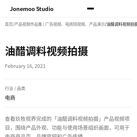
Jonemoo Studio
首页
产品视频作品集 | 广告视频、电商短视频、产品演示
油醋调料视频拍
油醋调料视频拍摄
February 16, 2021
行业 / 品类
电商
查看玖牧视界完成的「油醋调料视频拍摄」产品视频项
目，围绕产品外观、功能与使用场景组织画面，可用于
电商商品页、品牌官网和广告传播。