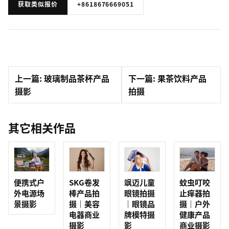
获取类似报价
+8618676669051
上一篇: 玻璃制品茶杯产品
下一篇: 果茶饮料产品
摄影
拍摄
其它相关作品
便携式户
SKG卷发
蚊虫叮咬
飒迈儿童
外电源场
棒产品拍
止痒器拍
眼镜拍摄
景摄影
摄｜美容
摄｜户外
｜眼镜品
电器商业
健康产品
牌模特摄
摄影
商业摄影
影