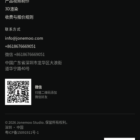
产品视频制作
3D渲染
收费与报价规则
联系方式
info@jonemoo.com
+8618676669051
微信 +8618676669051
中国广东省深圳市龙华区大浪街
道华宁路40号
微信
扫描二维码添加
微信好友
© 2026 Jonemoo Studio. 保留所有权利。
深圳 · 中国
粤ICP备15091911号-1