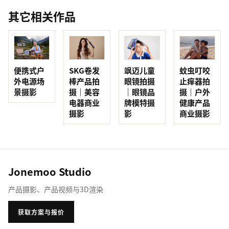
其它相关作品
便携式户
SKG卷发
蚊虫叮咬
飒迈儿童
外电源场
棒产品拍
止痒器拍
眼镜拍摄
景摄影
摄｜美容
摄｜户外
｜眼镜品
电器商业
健康产品
牌模特摄
摄影
商业摄影
影
Jonemoo Studio
产品摄影、产品视频与3D渲染
获取方案与报价