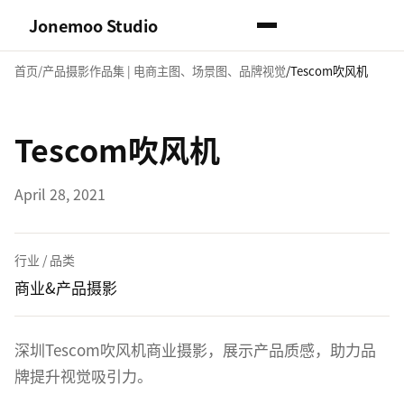
Jonemoo Studio
首页
产品摄影作品集 | 电商主图、场景图、品牌视觉
Tescom吹风机
Tescom吹风机
April 28, 2021
行业 / 品类
商业&产品摄影
深圳Tescom吹风机商业摄影，展示产品质感，助力品
牌提升视觉吸引力。