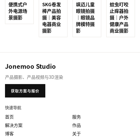
便携式户
SKG卷发
蚊虫叮咬
飒迈儿童
外电源场
棒产品拍
止痒器拍
眼镜拍摄
景摄影
摄｜美容
摄｜户外
｜眼镜品
电器商业
健康产品
牌模特摄
摄影
商业摄影
影
Jonemoo Studio
产品摄影、产品视频与3D渲染
获取方案与报价
快速导航
首页
服务
解决方案
作品
博客
关于