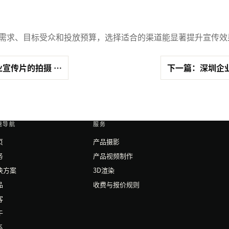
需求、目标受众和投放预算，选择适合的渠道能显著提升宣传效
宣传片的拍摄 …
下一篇：深圳企
速导航
服务
页
产品摄影
务
产品视频制作
决方案
3D渲染
品
收费与报价规则
客
于
系