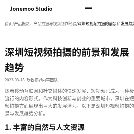
Jonemoo Studio
首页
产品摄影、产品拍摄与视频制作经验
深圳短视频拍摄的前景和发展趋
深圳短视频拍摄的前景和发展
趋势
2023-03-18
| 玖牧视界内容团队
随着移动互联网和社交媒体的快速发展，短视频已成为一种极
流行的内容形式。作为科技创新与创业的重要城市，深圳在短
频拍摄方面展现出巨大的发展潜力。以下是深圳短视频拍摄的
景与发展趋势分析。
1. 丰富的自然与人文资源