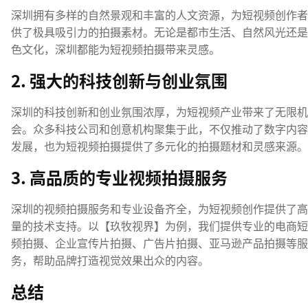
深圳拥有多样的自然景观和丰富的人文资源，为短视频创作者
供了极具吸引力的拍摄素材。无论是都市生活、自然风光还是
色文化，深圳都能为短视频拍摄带来灵感。
2. 强大的科技创新与创业氛围
深圳的科技创新和创业氛围浓厚，为短视频产业带来了无限机
会。众多科技公司和创意机构聚集于此，不仅推动了数字内容
发展，也为短视频拍摄提供了多元化的拍摄题材和灵感来源。
3. 高品质的专业视频拍摄服务
深圳的视频拍摄服务和专业设备齐全，为短视频创作提供了高
量的技术支持。以【玖牧视界】为例，我们提供专业的电商短
频拍摄、企业宣传片拍摄、广告片拍摄、亚马逊产品拍摄等服
务，帮助品牌打造视觉效果出众的内容。
总结