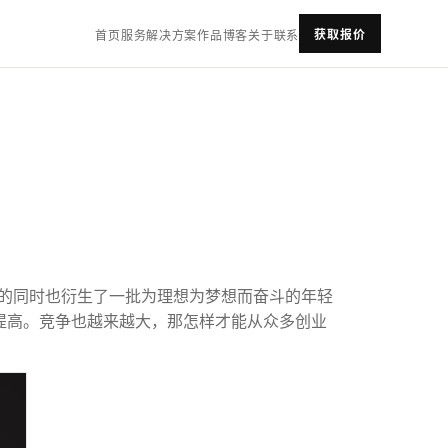
获取报价
首页
服务
解决方案
作品
博客
关于
联系
的同时也衍生了一批为理想为梦想而奋斗的年轻
提高。竞争也越来越大，那怎样才能从众多创业