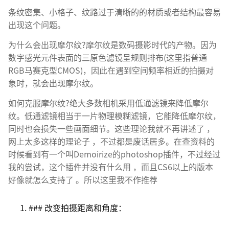
条纹密集、小格子、纹路过于清晰的的材质或者结构最容易
出现这个问题。
为什么会出现摩尔纹?摩尔纹是数码摄影时代的产物。因为
数字感光元件表面的三原色滤镜呈规则排布(这里指普通
RGB马赛克型CMOS)，因此在遇到空间频率相近的拍摄对
象时，就会出现摩尔纹。
如何克服摩尔纹?绝大多数相机采用低通滤镜来降低摩尔
纹。低通滤镜相当于一片物理模糊滤镜，它能降低摩尔纹，
同时也会损失一些画面细节。这些理论我就不再讲述了 ，
网上太多这样的理论子 ，不过都是废话居多。在查资料的
时候看到有一个叫Demoirize的photoshop插件，不过经过
我的尝试，这个插件并没有什么用 ，而且CS6以上的版本
好像就怎么支持了 。所以这里我不作推荐
### 改变拍摄距离和角度：