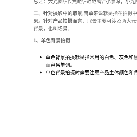
总之：大光圈\+长焦距\+近距离\=小景深，小光圈
二、
针对摄影中的取景
,简单来说就是指在拍摄
果。
针对产品拍摄而言
，取景主要可涉及两大元
背景，也叫场景。
1、单色背景拍摄
单色背景拍摄就是指常用的白色、灰色和
面容易单调。
单色背景拍摄时需要注意产品主体颜色